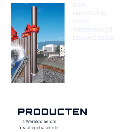
een
revolutie
in de
wereldwijde
bouwsector
PRODUCTEN
’s Werelds eerste
‘reactiegebaseerde’