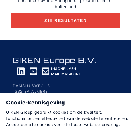
Lees meer over ervaringen en prestaties in het
buitenland
ZIE RESULTATEN
GIKEN Europe B.V.
INSCHRIJVEN
MAIL MAGAZINE
DAMSLUISWEG 13
1332 EA ALMERE
NEDERLAND
Cookie-kennisgeving
GIKEN Group gebruikt cookies om de kwaliteit,
Privacybeleid
Richtlijnen voor sociale media
functionaliteit en effectiviteit van de website te verbeteren.
Gebruiksvoorwaarden
Accepteer alle cookies voor de beste website-ervaring.
© 2023 GIKEN Europe B.V. Alle rechten voorbehouden.